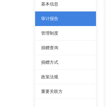
基本信息
审计报告
管理制度
捐赠查询
捐赠方式
政策法规
重要关联方