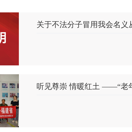
关于不法分子冒用我会名义