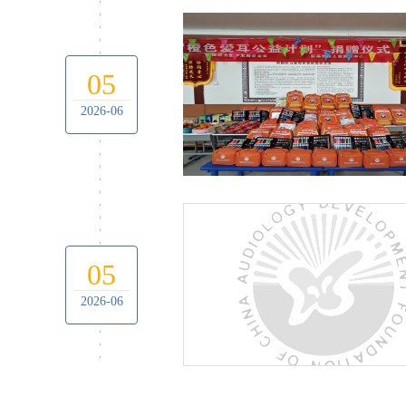
05
2026-06
05
2026-06