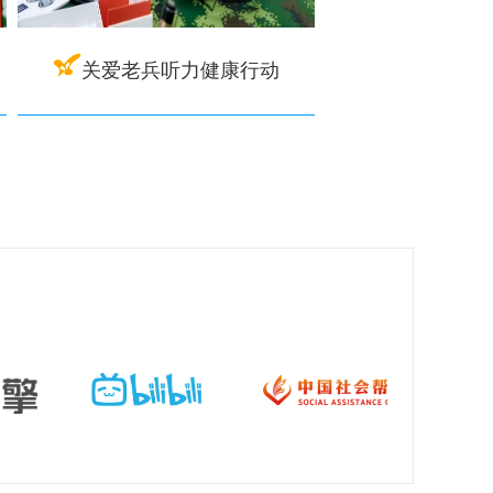
1
¥ 28
2025-06-05
关爱老兵听力健康行动
爱心
¥ 28
2025-06-05
1
¥ 26
2025-06-05
1
¥ 26
2025-06-05
1111
¥ 28
2025-06-05
1
¥ 28
2025-06-05
1
¥ 28
2025-06-05
1
¥ 26
2025-06-05
安夏
¥ 28
2025-06-05
1
¥ 26
2025-06-05
vip
¥ 28
2025-06-05