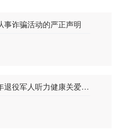
从事诈骗活动的严正声明
听见尊崇 情暖红土 ——“老年退役军人听力健康关爱行动”走进福建上杭