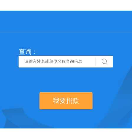
查询：
我要捐款