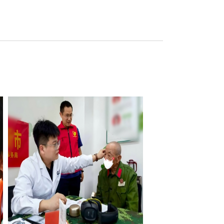
1
¥ 28
2025-06-05
佳微
¥ 28
2025-06-05
VIP
¥ 27
2025-06-05
安夏
¥ 28
2025-06-05
1
¥ 28
2025-06-05
1
¥ 28
2025-06-05
vip
¥ 28
2025-06-05
1
¥ 28
2025-06-05
爱心人
¥ 28
2025-06-05
爱心人
¥ 28
2025-06-05
佳微
¥ 28
2025-06-05
佳微
¥ 28
2025-06-05